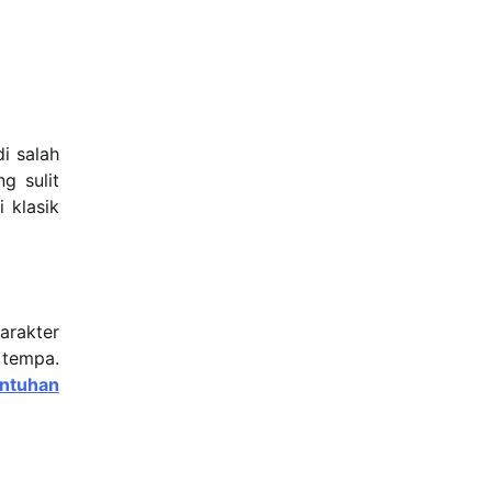
i salah
g sulit
 klasik
arakter
 tempa.
ntuhan