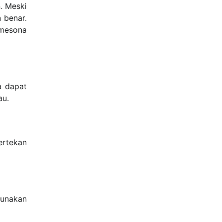
. Meski
 benar.
emesona
a dapat
au.
ertekan
Gunakan