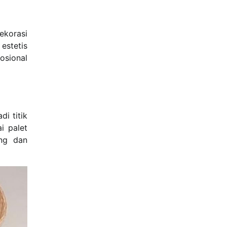
ekorasi
estetis
osional
i titik
i palet
ang dan