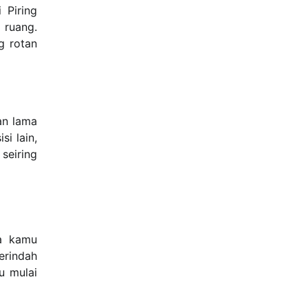
 Piring
 ruang.
g rotan
an lama
i lain,
seiring
pa kamu
erindah
u mulai