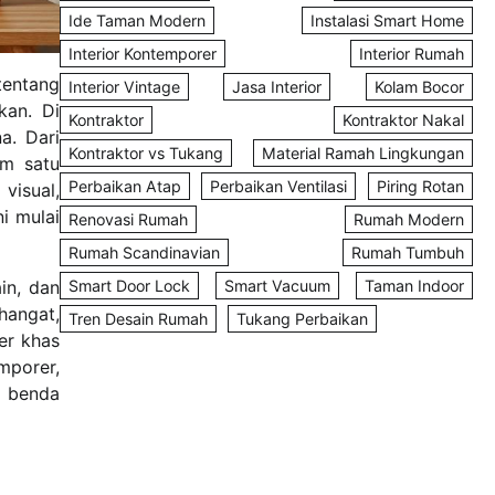
Ide Taman Modern
Instalasi Smart Home
Interior Kontemporer
Interior Rumah
tentang
Interior Vintage
Jasa Interior
Kolam Bocor
kan. Di
Kontraktor
Kontraktor Nakal
a. Dari
Kontraktor vs Tukang
Material Ramah Lingkungan
am satu
Perbaikan Atap
Perbaikan Ventilasi
Piring Rotan
visual,
i mulai
Renovasi Rumah
Rumah Modern
Rumah Scandinavian
Rumah Tumbuh
in, dan
Smart Door Lock
Smart Vacuum
Taman Indoor
hangat,
Tren Desain Rumah
Tukang Perbaikan
er khas
mporer,
a benda