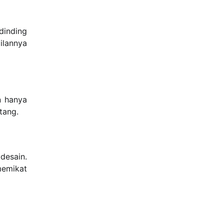
dinding
ilannya
n hanya
tang.
desain.
memikat