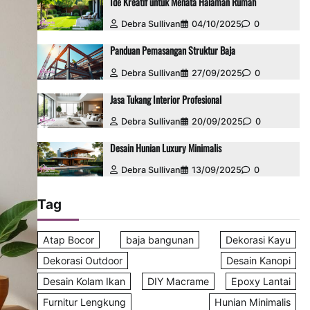
Ide Kreatif untuk Menata Halaman Rumah
Debra Sullivan
04/10/2025
0
Panduan Pemasangan Struktur Baja
Debra Sullivan
27/09/2025
0
Jasa Tukang Interior Profesional
Debra Sullivan
20/09/2025
0
Desain Hunian Luxury Minimalis
Debra Sullivan
13/09/2025
0
Tag
Atap Bocor
baja bangunan
Dekorasi Kayu
Dekorasi Outdoor
Desain Kanopi
Desain Kolam Ikan
DIY Macrame
Epoxy Lantai
Furnitur Lengkung
Hunian Minimalis