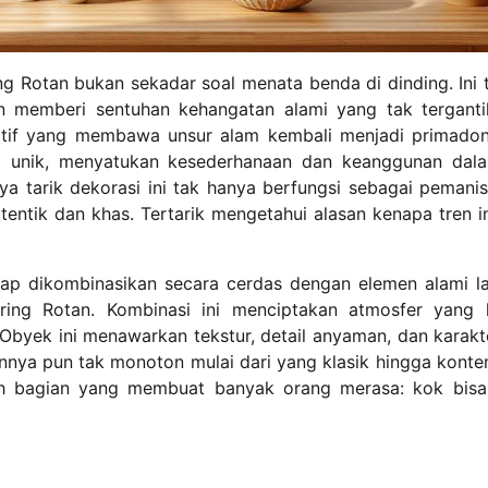
g Rotan bukan sekadar soal menata benda di dinding. Ini 
n memberi sentuhan kehangatan alami yang tak terganti
atif yang membawa unsur alam kembali menjadi primadon
ang unik, menyatukan kesederhanaan dan keanggunan dal
 tarik dekorasi ini tak hanya berfungsi sebagai pemanis 
entik dan khas. Tertarik mengetahui alasan kenapa tren in
kerap dikombinasikan secara cerdas dengan elemen alami la
ring Rotan. Kombinasi ini menciptakan atmosfer yang 
. Obyek ini menawarkan tekstur, detail anyaman, dan karakt
ainnya pun tak monoton mulai dari yang klasik hingga konte
ilah bagian yang membuat banyak orang merasa: kok bis